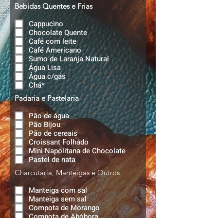
Bebidas Quentes e Frias
Cappucino
Chocolate Quente
Café com leite
Café Americano
Sumo de Laranja Natural
Água Lisa
Água c/gás
Chá*
Padaria e Pastelaria
Pão de água
Pão Bijou
Pão de cereais
Croissant Folhado
Mini Napolitana de Chocolate
Pastel de nata
Charcutaria, Manteigas e Outros
Manteiga com sal
Manteiga sem sal
Compota de Morango
Compota de Abóbora