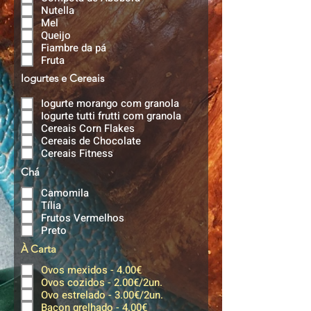
Nutella
Mel
Queijo
Fiambre da pá
Fruta
Iogurtes e Cereais
Iogurte morango com granola
Iogurte tutti frutti com granola
Cereais Corn Flakes
Cereais de Chocolate
Cereais Fitness
Chá
Camomila
Tília
Frutos Vermelhos
Preto
À Carta
Ovos mexidos - 4.00€
Ovos cozidos - 2.00€/2un.
Ovo estrelado - 3.00€/2un.
Bacon grelhado - 4.00€