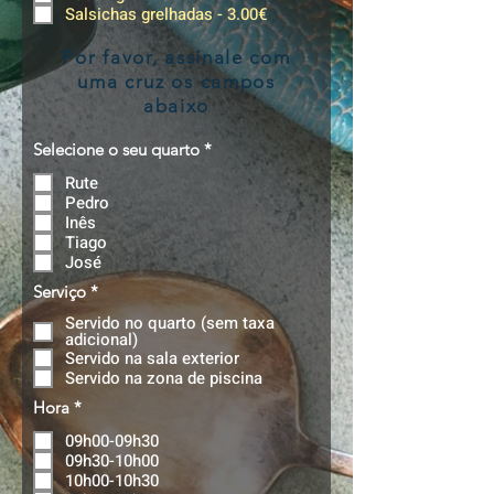
Salsichas grelhadas - 3.00€
Por favor, assinale com
uma cruz os campos
abaixo
O
Selecione o seu quarto
*
b
Rute
r
i
Pedro
g
Inês
a
Tiago
t
José
ó
r
O
Serviço
*
i
b
o
Servido no quarto (sem taxa
r
adicional)
i
Servido na sala exterior
g
a
Servido na zona de piscina
t
O
ó
Hora
*
b
r
09h00-09h30
r
i
i
o
09h30-10h00
g
10h00-10h30
a